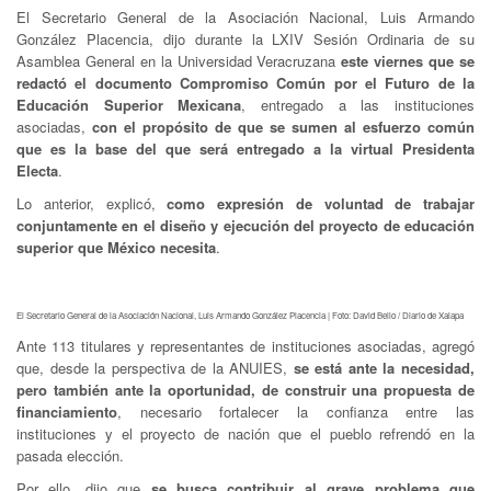
El Secretario General de la Asociación Nacional, Luis Armando
González Placencia, dijo durante la LXIV Sesión Ordinaria de su
Asamblea General en la Universidad Veracruzana
este viernes que se
redactó el documento Compromiso Común por el Futuro de la
Educación Superior Mexicana
, entregado a las instituciones
asociadas,
con el propósito de que se sumen al esfuerzo común
que es la base del que será entregado a la virtual Presidenta
Electa
.
Lo anterior, explicó,
como expresión de voluntad de trabajar
conjuntamente en el diseño y ejecución del proyecto de educación
superior que México necesita
.
El Secretario General de la Asociación Nacional, Luis Armando González Placencia | Foto: David Bello / Diario de Xalapa
Ante 113 titulares y representantes de instituciones asociadas, agregó
que, desde la perspectiva de la ANUIES,
se está ante la necesidad,
pero también ante la oportunidad, de construir una propuesta de
financiamiento
, necesario fortalecer la confianza entre las
instituciones y el proyecto de nación que el pueblo refrendó en la
pasada elección.
Por ello, dijo que
se busca contribuir al grave problema que