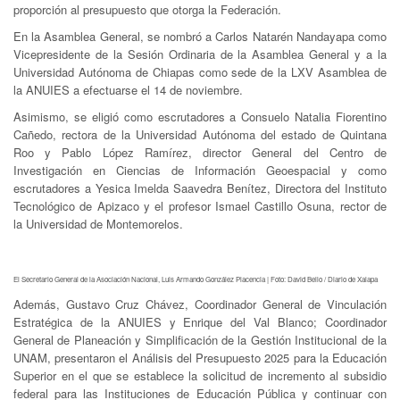
proporción al presupuesto que otorga la Federación.
En la Asamblea General, se nombró a Carlos Natarén Nandayapa como
Vicepresidente de la Sesión Ordinaria de la Asamblea General y a la
Universidad Autónoma de Chiapas como sede de la LXV Asamblea de
la ANUIES a efectuarse el 14 de noviembre.
Asimismo, se eligió como escrutadores a Consuelo Natalia Fiorentino
Cañedo, rectora de la Universidad Autónoma del estado de Quintana
Roo y Pablo López Ramírez, director General del Centro de
Investigación en Ciencias de Información Geoespacial y como
escrutadores a Yesica Imelda Saavedra Benítez, Directora del Instituto
Tecnológico de Apizaco y el profesor Ismael Castillo Osuna, rector de
la Universidad de Montemorelos.
El Secretario General de la Asociación Nacional, Luis Armando González Placencia | Foto: David Bello / Diario de Xalapa
Además, Gustavo Cruz Chávez, Coordinador General de Vinculación
Estratégica de la ANUIES y Enrique del Val Blanco; Coordinador
General de Planeación y Simplificación de la Gestión Institucional de la
UNAM, presentaron el Análisis del Presupuesto 2025 para la Educación
Superior en el que se establece la solicitud de incremento al subsidio
federal para las Instituciones de Educación Pública y continuar con