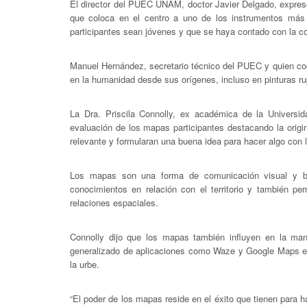
El director del PUEC UNAM, doctor Javier Delgado, expresó
que coloca en el centro a uno de los instrumentos más 
participantes sean jóvenes y que se haya contado con la c
Manuel Hernández, secretario técnico del PUEC y quien coo
en la humanidad desde sus orígenes, incluso en pinturas rup
La Dra. Priscila Connolly, ex académica de la Universid
evaluación de los mapas participantes destacando la origina
relevante y formularan una buena idea para hacer algo con 
Los mapas son una forma de comunicación visual y br
conocimientos en relación con el territorio y también pe
relaciones espaciales.
Connolly dijo que los mapas también influyen en la mane
generalizado de aplicaciones como Waze y Google Maps es
la urbe.
“El poder de los mapas reside en el éxito que tienen para 