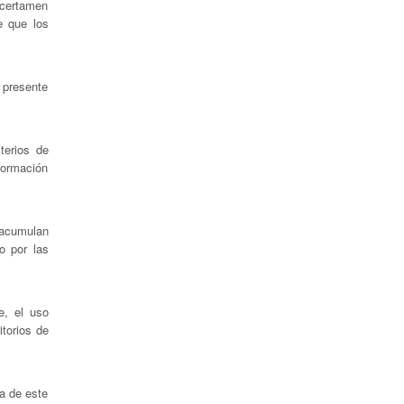
 certamen
e que los
 presente
terios de
nformación
acumulan
o por las
e, el uso
torios de
ia de este