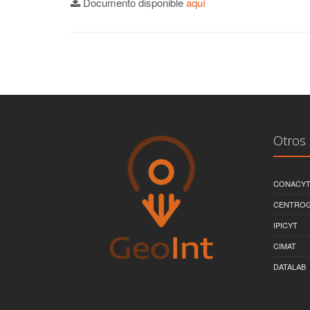
Documento disponible
aquí
Otros 
CONACY
CENTRO
IPICYT
CIMAT
DATALAB