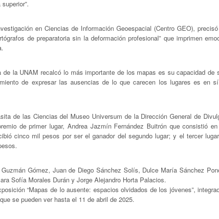
superior”.
Investigación en Ciencias de Información Geoespacial (Centro GEO), precisó
cartógrafos de preparatoria sin la deformación profesional” que imprimen emo
a.
cia de la UNAM recalcó lo más importante de los mapas es su capacidad de s
eamiento de expresar las ausencias de lo que carecen los lugares es en s
asita de las Ciencias del Museo Universum de la Dirección General de Divul
premio de primer lugar, Andrea Jazmín Fernández Buitrón que consistió en 
bió cinco mil pesos por ser el ganador del segundo lugar; y el tercer lugar
pesos.
na Guzmán Gómez, Juan de Diego Sánchez Solís, Dulce María Sánchez Pon
ara Sofía Morales Durán y Jorge Alejandro Horta Palacios.
osición “Mapas de lo ausente: espacios olvidados de los jóvenes”, integrad
 que se pueden ver hasta el 11 de abril de 2025.