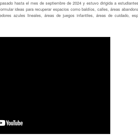
 pasado hasta el mes de septiembre de 2024 y estuvo dirigida a estudiantes
formular ideas para recuperar espacios como baldíos, calles, áreas abandon
redores azules lineales, áreas de juegos infantiles, áreas de cuidado, es