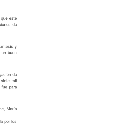
 que este
ciones de
íntesis y
í un buen
gación de
siete mil
 fue para
ce, María
a por los