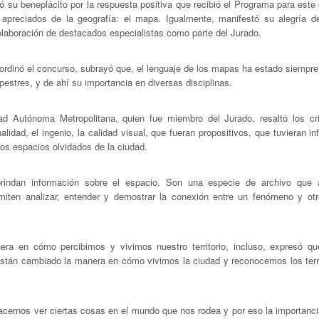
 su beneplácito por la respuesta positiva que recibió el Programa para este
apreciados de la geografía: el mapa. Igualmente, manifestó su alegría d
olaboración de destacados especialistas como parte del Jurado.
rdinó el concurso, subrayó que, el lenguaje de los mapas ha estado siempre
estres, y de ahí su importancia en diversas disciplinas.
ad Autónoma Metropolitana, quien fue miembro del Jurado, resaltó los cri
lidad, el ingenio, la calidad visual, que fueran propositivos, que tuvieran i
los espacios olvidados de la ciudad.
indan información sobre el espacio. Son una especie de archivo que 
rmiten analizar, entender y demostrar la conexión entre un fenómeno y otr
ra en cómo percibimos y vivimos nuestro territorio, incluso, expresó qu
tán cambiado la manera en cómo vivimos la ciudad y reconocemos los terri
hacernos ver ciertas cosas en el mundo que nos rodea y por eso la importanc